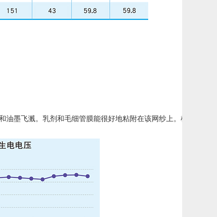
孔和油墨飞溅。乳剂和毛细管膜能很好地粘附在该网纱上。根据