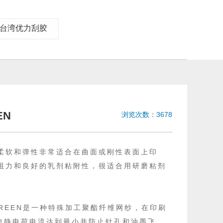
台湾优力刮胶
EN
浏览次数：3678
因其柔软和弹性非常适合在曲面或刚性表面上印
机械阻力和良好的乳剂粘附性，很适合用研磨粘剂
CREEN是一种特殊加工聚酯纤维网纱，在印刷
使静电荷电流达到最小并防止针孔和油墨飞